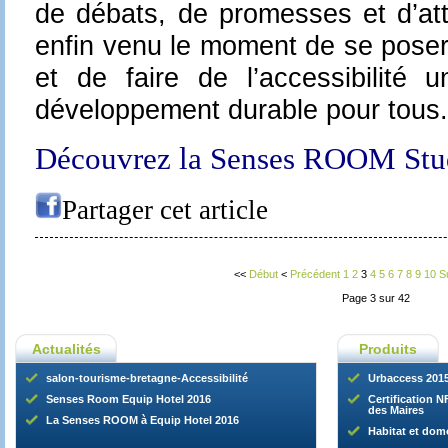
de débats, de promesses et d’atte
enfin venu le moment de se poser
et de faire de l’accessibilité 
développement durable pour tous.
Découvrez la Senses ROOM Studi
Partager cet article
<<
Début
<
Précédent
1
2
3
4
5
6
7
8
9
10
S
Page 3 sur 42
Actualités
Produits
salon-tourisme-bretagne-Accessibilité
Urbaccess 201
Senses Room Equip Hotel 2016
Certification NF
des Maires
La Senses ROOM à Equip Hotel 2016
Habitat et dom