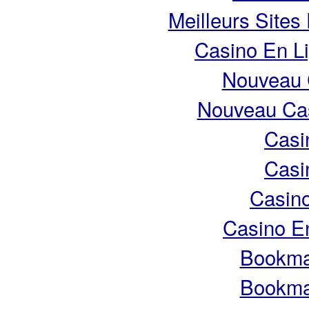
Meilleurs Sites
Casino En L
Nouveau 
Nouveau Cas
Casi
Casi
Casino
Casino E
Bookmak
Bookmak