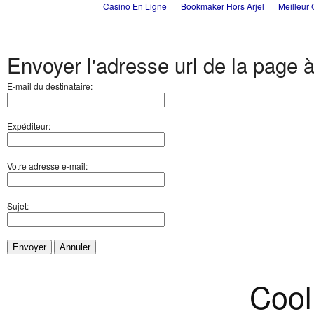
Casino En Ligne
Bookmaker Hors Arjel
Meilleur
Envoyer l'adresse url de la page 
E-mail du destinataire:
Expéditeur:
Votre adresse e-mail:
Sujet:
Envoyer
Annuler
Cool