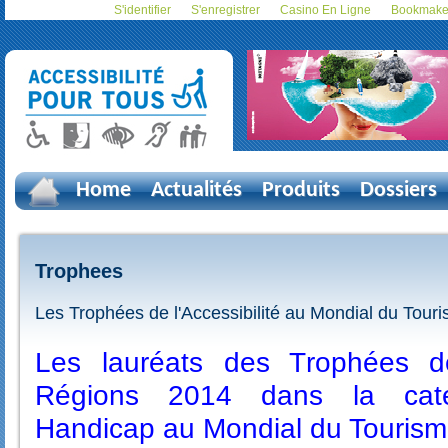
S'identifier
S'enregistrer
Casino En Ligne
Bookmaker
Home
Actualités
Produits
Dossiers
Trophees
Les Trophées de l'Accessibilité au Mondial du Tour
Les lauréats des Trophées de 
Régions 2014 dans la caté
Handicap au Mondial du Tourism