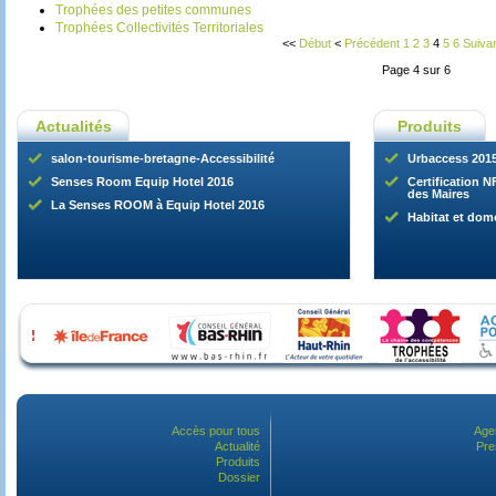
Trophées des petites communes
Trophées Collectivités Territoriales
<<
Début
<
Précédent
1
2
3
4
5
6
Suiva
Page 4 sur 6
Actualités
Produits
salon-tourisme-bretagne-Accessibilité
Urbaccess 201
Senses Room Equip Hotel 2016
Certification NF
des Maires
La Senses ROOM à Equip Hotel 2016
Habitat et dom
Accès pour tous
Age
Actualité
Pre
Produits
Dossier