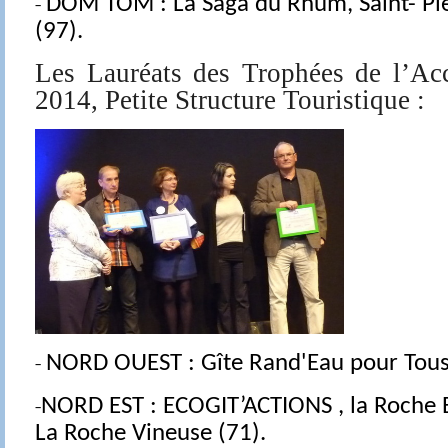
-
DOM TOM :
La Saga du Rhum, Saint- Pie
(97).
Les Lauréats des Trophées de l’Acc
2014, Petite Structure Touristique :
-
NORD OUEST :
Gîte Rand'Eau pour Tous
-
NORD EST
:
ECOGIT’ACTIONS , la Roche B
La Roche Vineuse (71).