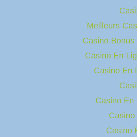
Casi
Meilleurs Cas
Casino Bonus
Casino En Lig
Casino En 
Casi
Casino En
Casino 
Casino 