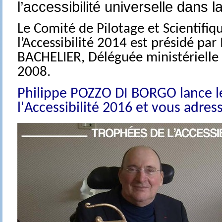
l’accessibilité universelle dans l
Le Comité de Pilotage et Scientifi
l’Accessibilité 2014 est présidé p
BACHELIER, Déléguée ministérielle à
2008.
Philippe POZZO DI BORGO lance l
l'Accessibilité 2016 et vous adre