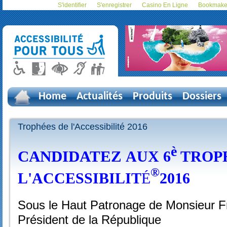
S'identifier
S'enregistrer
Casino En Ligne
Bookmaker
Home
Actualités
Produits
Dossiers
Trophées de l'Accessibilité 2016
è
CANDIDATEZ
AUX 6
TROP
®
L'ACCESSIBILIT
É
2016
Sous le Haut Patronage de Monsieur
Président de la République