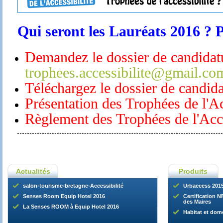
Qui seront les Lauréats 2016 ? P
Demandez le dossier de candidatu
trophees.accessibilite@gmail.co
Téléchargez le dossier de candi
Présentation des Trophées de l'Ac
Règlement des Trophées de l'Acce
Actualités
Produits
salon-tourisme-bretagne-Accessibilité
Urbaccess 201
Senses Room Equip Hotel 2016
Certification NF
des Maires
La Senses ROOM à Equip Hotel 2016
Habitat et dom