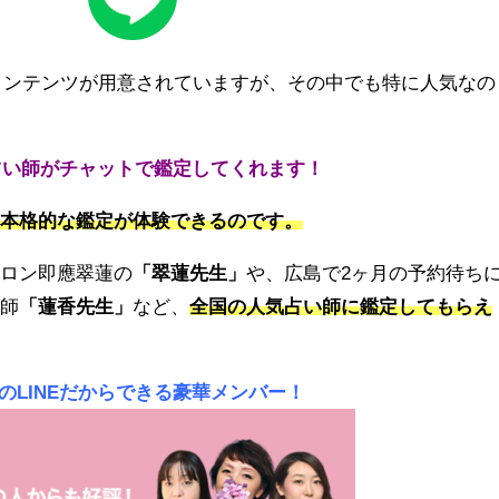
いコンテンツが用意されていますが、その中でも特に人気なの
気占い師がチャットで鑑定してくれます！
、
本格的な鑑定が体験できるのです。
サロン
即應翠蓮
の
「
翠蓮先生」
や、広島で2ヶ月の予約待ち
い師
「蓮香先生」
など、
全国の人気占い師に鑑定してもらえ
のLINEだからできる豪華メンバー！