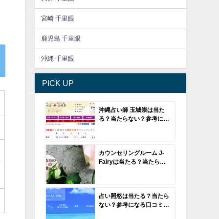
宮崎 千里眼
鹿児島 千里眼
沖縄 千里眼
PICK UP
沖縄占い師 玉城崇は当た
る？当たらない？参考にな
る口コミをご紹介！【沖縄
の占い】
カウンセリングルーム J-
Fairyは当たる？当たらな
い？参考になる口コミをご
紹介！【福井の占い】
占い照悠は当たる？当たら
ない？参考になる口コミを
ご紹介！【徳島の占い】