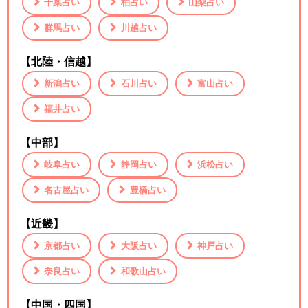
千葉占い
柏占い
山梨占い
群馬占い
川越占い
【北陸・信越】
新潟占い
石川占い
富山占い
福井占い
【中部】
岐阜占い
静岡占い
浜松占い
名古屋占い
豊橋占い
【近畿】
京都占い
大阪占い
神戸占い
奈良占い
和歌山占い
【中国・四国】