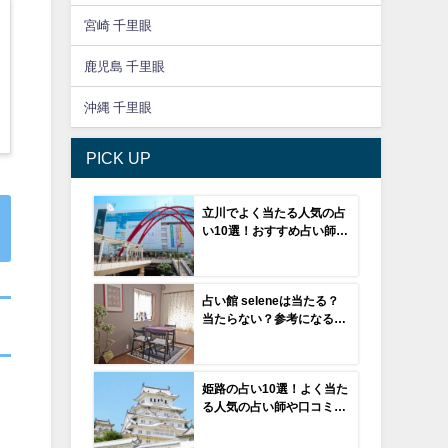
宮崎 千里眼
鹿児島 千里眼
沖縄 千里眼
PICK UP
立川でよく当たる人気の占
い10選！おすすめ占い師も
ご紹介！
占い館 seleneは当たる？
当たらない？参考になる口
コミをご紹介！【和歌山の
占い】
姫路の占い10選！よく当た
る人気の占い師や口コミ評
判もご紹介！