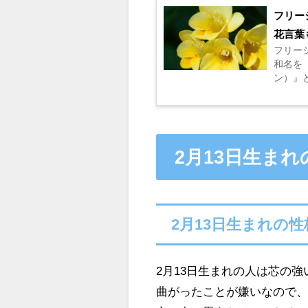
フリー
花言葉
フリー
和名を
ン）』
分布さ
ジア・ア
2月13日生ま
2月13日生まれの
2月13日生まれの人は芯の
曲がったことが嫌いなので