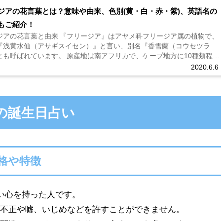
ジアの花言葉とは？意味や由来、色別(黄・白・赤・紫)、英語名の
もご紹介！
ジアの花言葉と由来 『フリージア』はアヤメ科フリージア属の植物で、
『浅黄水仙（アサギスイセン）』と言い、別名『香雪蘭（コウセツラ
とも呼ばれています。 原産地は南アフリカで、ケープ地方に10種類程度
れており、現在は園芸品種として『フリージア・レフラクタ』『フリー
2020.6.6
ームスト...
れの誕生日占い
性格や特徴
強い心を持った人です。
、不正や嘘、いじめなどを許すことができません。