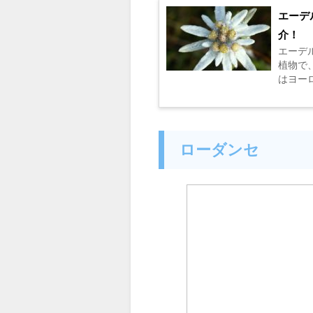
エーデ
介！
エーデ
植物で
はヨー
の花は
は5月～8
ローダンセ