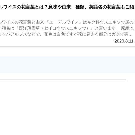
ルワイスの花言葉とは？意味や由来、種類、英語名の花言葉もご紹
ルワイスの花言葉と由来 『エーデルワイス』はキク科ウスユキソウ属の
、和名は『西洋薄雪草（セイヨウウスユキソウ）』と言います。 原産地
ロッパアルプスなどで、花色は白色ですが花に見える部分はガクで実際
中心にある黄色い部分です。 自生しているものは7月～9月、栽培のもの
2020.8.11
月...