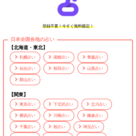
登録不要！今すぐ無料鑑定！
日本全国各地の占い
【北海道・東北】
札幌占い
函館占い
青森占い
仙台占い
秋田占い
山形占い
郡山占い
【関東】
東京占い
下北沢占い
立川占い
横浜占い
川崎占い
鎌倉占い
千葉占い
柏占い
埼玉占い