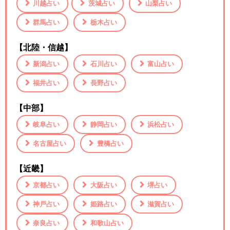
川越占い
茨城占い
山梨占い
群馬占い
栃木占い
【北陸・信越】
新潟占い
石川占い
富山占い
福井占い
長野占い
【中部】
岐阜占い
静岡占い
浜松占い
名古屋占い
豊橋占い
【近畿】
京都占い
大阪占い
堺占い
神戸占い
姫路占い
滋賀占い
奈良占い
和歌山占い