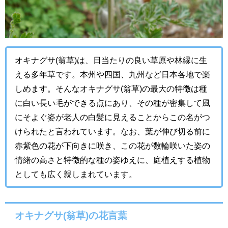
オキナグサ(翁草)は、日当たりの良い草原や林縁に生
える多年草です。本州や四国、九州など日本各地で楽
しめます。そんなオキナグサ(翁草)の最大の特徴は種
に白い長い毛ができる点にあり、その種が密集して風
にそよぐ姿が老人の白髪に見えることからこの名がつ
けられたと言われています。なお、葉が伸び切る前に
赤紫色の花が下向きに咲き、この花が数輪咲いた姿の
情緒の高さと特徴的な種の姿ゆえに、庭植えする植物
としても広く親しまれています。
オキナグサ(翁草)の花言葉