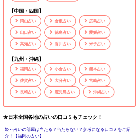
【中国・四国】
岡山占い
倉敷占い
広島占い
山口占い
徳島占い
愛媛占い
高知占い
香川占い
米子占い
【九州・沖縄】
福岡占い
小倉占い
熊本占い
佐賀占い
大分占い
宮崎占い
長崎占い
鹿児島占い
沖縄占い
★日本全国各地の占いの口コミもチェック！
姫～占いの部屋は当たる？当たらない？参考になる口コミをご紹
介！【福岡の占い】