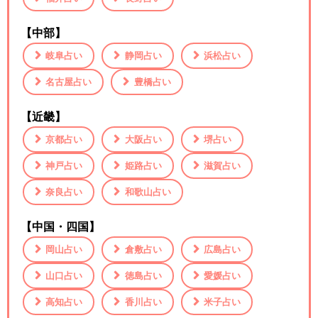
【中部】
岐阜占い
静岡占い
浜松占い
名古屋占い
豊橋占い
【近畿】
京都占い
大阪占い
堺占い
神戸占い
姫路占い
滋賀占い
奈良占い
和歌山占い
【中国・四国】
岡山占い
倉敷占い
広島占い
山口占い
徳島占い
愛媛占い
高知占い
香川占い
米子占い