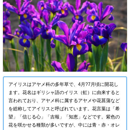
アイリスはアヤメ科の多年草で、4月?7月頃に開花し
ます。花名はギリシャ語のイリス（虹）に由来すると
言われており、アヤメ科に属するアヤメや花菖蒲など
を総称してアイリスと呼ばれています。花言葉は「希
望」「信じる心」「吉報」「知恵」などです。紫色の
花を咲かせる種類が多いですが、中には青・赤・オレ