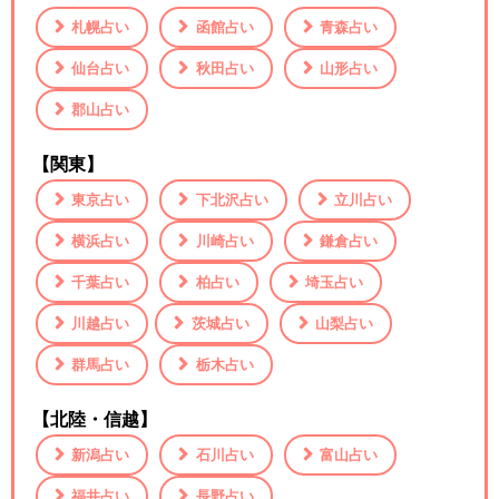
札幌占い
函館占い
青森占い
仙台占い
秋田占い
山形占い
郡山占い
【関東】
東京占い
下北沢占い
立川占い
横浜占い
川崎占い
鎌倉占い
千葉占い
柏占い
埼玉占い
川越占い
茨城占い
山梨占い
群馬占い
栃木占い
【北陸・信越】
新潟占い
石川占い
富山占い
福井占い
長野占い