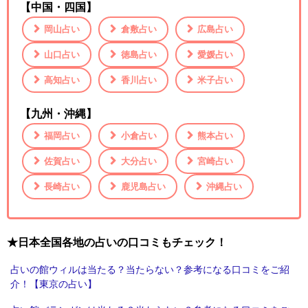
【中国・四国】
岡山占い
倉敷占い
広島占い
山口占い
徳島占い
愛媛占い
高知占い
香川占い
米子占い
【九州・沖縄】
福岡占い
小倉占い
熊本占い
佐賀占い
大分占い
宮崎占い
長崎占い
鹿児島占い
沖縄占い
★日本全国各地の占いの口コミもチェック！
占いの館ウィルは当たる？当たらない？参考になる口コミをご紹
介！【東京の占い】