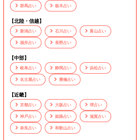
群馬占い
栃木占い
【北陸・信越】
新潟占い
石川占い
富山占い
福井占い
長野占い
【中部】
岐阜占い
静岡占い
浜松占い
名古屋占い
豊橋占い
【近畿】
京都占い
大阪占い
堺占い
神戸占い
姫路占い
滋賀占い
奈良占い
和歌山占い