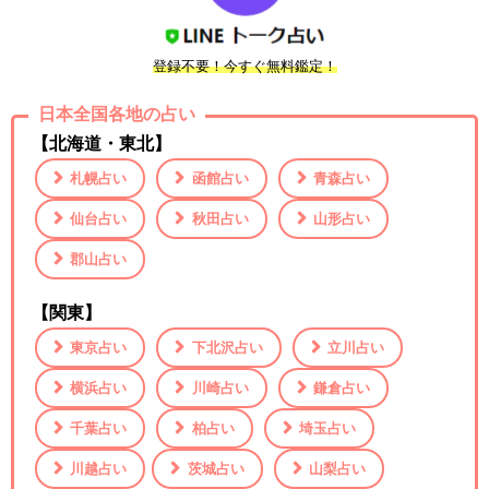
登録不要！今すぐ無料鑑定！
日本全国各地の占い
【北海道・東北】
札幌占い
函館占い
青森占い
仙台占い
秋田占い
山形占い
郡山占い
【関東】
東京占い
下北沢占い
立川占い
横浜占い
川崎占い
鎌倉占い
千葉占い
柏占い
埼玉占い
川越占い
茨城占い
山梨占い