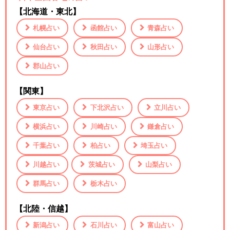
【北海道・東北】
札幌占い
函館占い
青森占い
仙台占い
秋田占い
山形占い
郡山占い
【関東】
東京占い
下北沢占い
立川占い
横浜占い
川崎占い
鎌倉占い
千葉占い
柏占い
埼玉占い
川越占い
茨城占い
山梨占い
群馬占い
栃木占い
【北陸・信越】
新潟占い
石川占い
富山占い