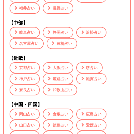
福井占い
長野占い
【中部】
岐阜占い
静岡占い
浜松占い
名古屋占い
豊橋占い
【近畿】
京都占い
大阪占い
堺占い
神戸占い
姫路占い
滋賀占い
奈良占い
和歌山占い
【中国・四国】
岡山占い
倉敷占い
広島占い
山口占い
徳島占い
愛媛占い