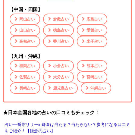
【中国・四国】
岡山占い
倉敷占い
広島占い
山口占い
徳島占い
愛媛占い
高知占い
香川占い
米子占い
【九州・沖縄】
福岡占い
小倉占い
熊本占い
佐賀占い
大分占い
宮崎占い
長崎占い
鹿児島占い
沖縄占い
★日本全国各地の占いの口コミもチェック！
占い一番館リリーin鎌倉は当たる？当たらない？参考になる口コミ
をご紹介！【鎌倉の占い】