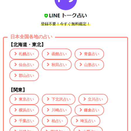
登録不要！今すぐ無料鑑定！
日本全国各地の占い
【北海道・東北】
札幌占い
函館占い
青森占い
仙台占い
秋田占い
山形占い
郡山占い
【関東】
東京占い
下北沢占い
立川占い
横浜占い
川崎占い
鎌倉占い
千葉占い
柏占い
埼玉占い