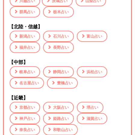
川越占い
茨城占い
山梨占い
群馬占い
栃木占い
【北陸・信越】
新潟占い
石川占い
富山占い
福井占い
長野占い
【中部】
岐阜占い
静岡占い
浜松占い
名古屋占い
豊橋占い
【近畿】
京都占い
大阪占い
堺占い
神戸占い
姫路占い
滋賀占い
奈良占い
和歌山占い