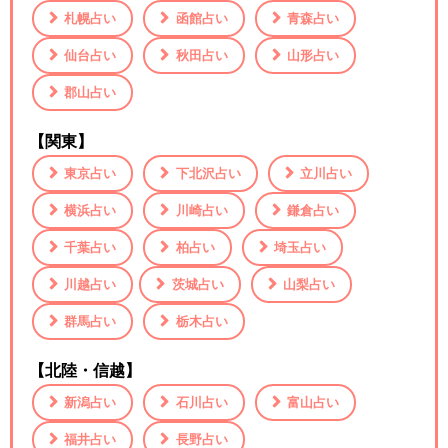
札幌占い
函館占い
青森占い
仙台占い
秋田占い
山形占い
郡山占い
【関東】
東京占い
下北沢占い
立川占い
横浜占い
川崎占い
鎌倉占い
千葉占い
柏占い
埼玉占い
川越占い
茨城占い
山梨占い
群馬占い
栃木占い
【北陸・信越】
新潟占い
石川占い
富山占い
福井占い
長野占い