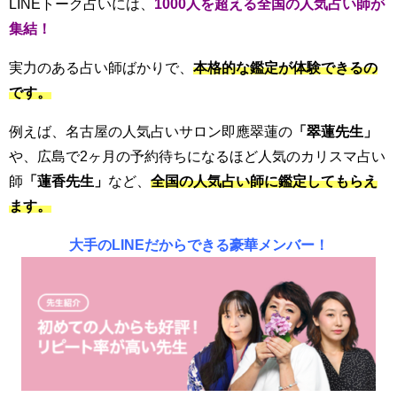
LINEトーク占いには、
1000人を超える全国の人気占い師が
集結！
実力のある占い師ばかりで、
本格的な鑑定が体験できるの
です。
例えば、名古屋の人気占いサロン
即應翠蓮
の
「
翠蓮先生」
や、広島で2ヶ月の予約待ちになるほど人気のカリスマ占い
師
「蓮香先生」
など、
全国の人気占い師に鑑定してもらえ
ます。
大手のLINEだからできる豪華メンバー！