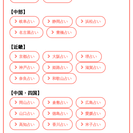
【中部】
岐阜占い
静岡占い
浜松占い
名古屋占い
豊橋占い
【近畿】
京都占い
大阪占い
堺占い
神戸占い
姫路占い
滋賀占い
奈良占い
和歌山占い
【中国・四国】
岡山占い
倉敷占い
広島占い
山口占い
徳島占い
愛媛占い
高知占い
香川占い
米子占い